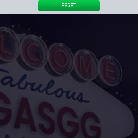
RESET