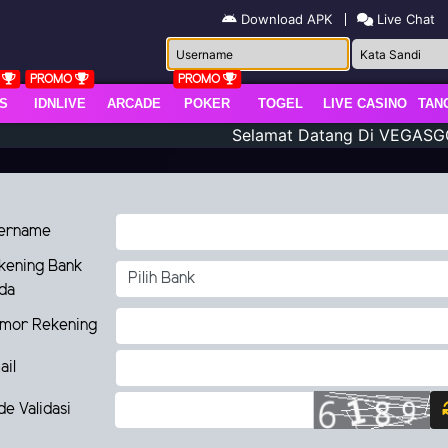
Download APK
Live Chat
O
PROMO
PROMO
S
IDNLIVE
ARCADE
POKER
TOGEL
LIVE CASINO
TAN
Selamat Datang Di VEGASGG , Website 
ername
kening Bank
da
mor Rekening
ail
e Validasi