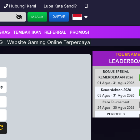
Hubungi Kami
Lupa Kata Sandi?
DAFTAR
GKAS
TEMBAK IKAN
REFERRAL
PROMOSI
Gaming Online Terpercaya Dengan Lisensi Terbaik Di Asia |